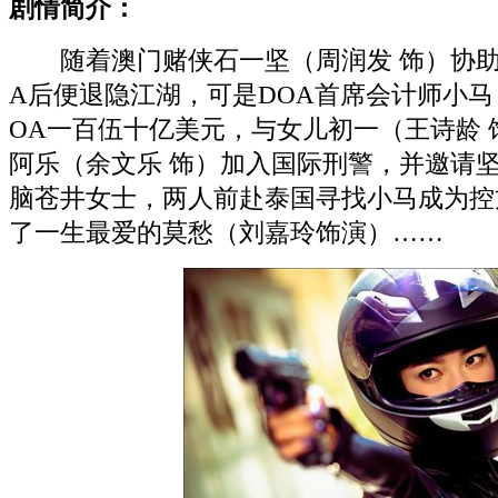
剧情简介：
随着澳门赌侠石一坚（周润发 饰）协助
A后便退隐江湖，可是DOA首席会计师小马
OA一百伍十亿美元，与女儿初一（王诗龄
阿乐（余文乐 饰）加入国际刑警，并邀请坚
脑苍井女士，两人前赴泰国寻找小马成为控
了一生最爱的莫愁（刘嘉玲饰演）……