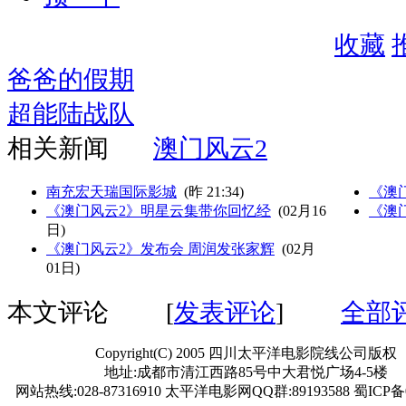
收藏
爸爸的假期
超能陆战队
相关新闻
澳门风云2
南充宏天瑞国际影城
(昨 21:34)
《澳
《澳门风云2》明星云集带你回忆经
(02月16
《澳
日)
《澳门风云2》发布会 周润发张家辉
(02月
01日)
本文评论
[
发表评论
]
全部
Copyright(C) 2005 四川太平洋电影院线公司版权
地址:成都市清江西路85号中大君悦广场4-5楼
网站热线:028-87316910 太平洋电影网QQ群:89193588 蜀ICP备0