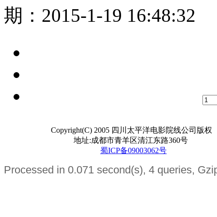
期：
2015-1-19 16:48:32
Copyright(C) 2005 四川太平洋电影院线公司版权
地址:成都市青羊区清江东路360号
蜀ICP备09003062号
Processed in 0.071 second(s), 4 queries, Gzi