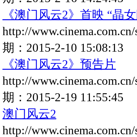
《澳门风云2》首映 “晶
http://www.cinema.com.cn
期：
2015-2-10 15:08:13
《澳门风云2》预告片
http://www.cinema.com.cn
期：
2015-2-19 11:55:45
澳门风云2
http://www.cinema.com.cn