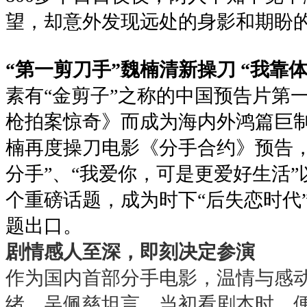
望，却意外发现远处的身影和期盼
“
第一剪刀手
”
魏楠清新操刀
“
我靠
素有
“
金剪子
”
之称的中国预告片第
枪拍案惊奇》而成为海内外鸿篇巨
楠再度操刀电影《分手合约》预告
分手
”
、
“
我爱你，可是更爱好生活
”
个重磅话题，成为时下
“
后失恋时代
题出口。
剧情感人至深，即刻决定参演
作为国内首部分手电影，温情与感
绪。吴佩慈坦言，当初看剧本时，