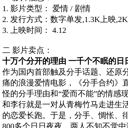
1.
影片类型：
爱情
/
剧情
2.
发行方式：数字单发
,1.3K
上映
,2K
3.
上映时间：
4.12
二 影片卖点：
十万个分开的理由
一千个不眠的日
作为国内首部触及分手话题、还原
痛的浪漫爱情电影，《分手合约》
怪的分手理由和
“
爱而不能
”
的情感
和李行就是一对从青梅竹马走进生
的恋爱长跑。于是，分手、惆怅、
800
多个日日夜夜，两人不知不觉中