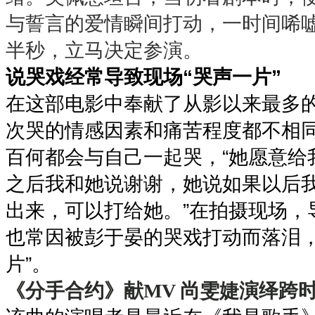
与誓言的爱情瞬间打动，一时间唏
半秒，立马决定参演。
“
”
说哭戏经常导致现场
哭声一片
在这部电影中奉献了从影以来最多
次哭的情感因素和痛苦程度都不相
“
百何都会与自己一起哭，
她愿意给
之后我和她说谢谢，她说如果以后
”
出来，可以打给她。
在拍摄现场，
也常因被彭于晏的哭戏打动而落泪
”
片
。
《分手合约》献
MV
尚雯婕演绎跨