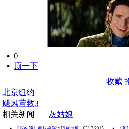
0
顶一下
收藏
北京纽约
飓风营救3
相关新闻
灰姑娘
《灰姑娘》看片会媒体综合报道
(03/13/2015
《灰