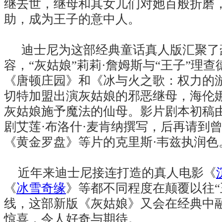
继去世，继母和其女儿们对她百般折磨
助，成为王子的意中人。
迪士尼为这部经典童话真人版汇聚了
容，“灰姑娘”莉莉·詹姆斯与“王子”理
《唐顿庄园》和《冰与火之歌：权力的游
切特加盟出演灰姑娘的邪恶继母，海伦娜
灰姑娘施予魔法的仙母。影片剧本初稿
剧艾莲·布洛什·麦肯纳撰写，后再请到
《黄金罗盘》等片的克里斯·韦兹执润色
近年来迪士尼接连打造的真人电影《
《
冰雪奇缘
》等都不同程度在颠覆以往“
线，这部新版《灰姑娘》又会在经典中
惊喜，令人好奇与期待。