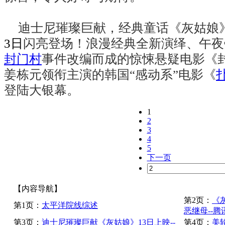
迪士尼璀璨巨献，经典童话《灰姑娘
3
日
闪亮登场！浪漫经典全新演绎、午夜
封门村
事件改编而成的惊悚悬疑电影《
姜栋元领衔主演的韩国“感动系”电影《
登陆大银幕。
1
2
3
4
5
下一页
【内容导航】
第2页：
《
第1页：
太平洋院线综述
恶继母--
第3页：
迪士尼璀璨巨献《灰姑娘》13日上映--
第4页：
美