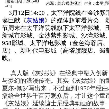
[发布日期：2015-03
来源：综合媒体报道 作者：太平洋
-13]
3
月
12
日
14:00
，太平洋院线在金沙紫
璨巨献《
灰姑娘
》的媒体超前看片会。
节周末在太平洋院线旗下太平洋影城、
新城市影城、金沙紫荆影城、沙湾影城
958
影城、太平洋电影城（金色海蓉店、
店）、新时代电影城（高塔旗舰店、蜀
映
。
真人版《灰姑娘》在经典中融入创新
与梦幻的浪漫传奇。其实《灰姑娘》的
夏尔•佩罗写出来，不过直到
1950
年经由
播给全世界千百万观众后，才让这个童
《灰姑娘》延续迪士尼经典动画的故事