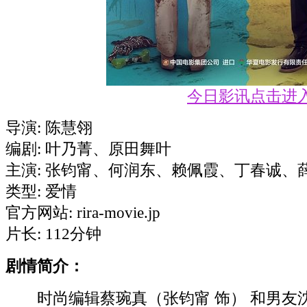
今日影讯点击进
导演: 陈慧翎
编剧: 叶​乃​菁​、原田舞叶
主演: 张钧甯、何润东、赖佩霞、丁春诚、
类型: 爱情
官方网站: rira-movie.jp
片长: 112分钟
剧情简介：
时尚编辑蔡琬真（张钧甯 饰） 和男友沈