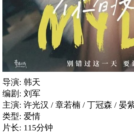
导演: 韩天
编剧: 刘军
主演: 许光汉 / 章若楠 / 丁冠森 / 晏
类型: 爱情
片长: 115分钟