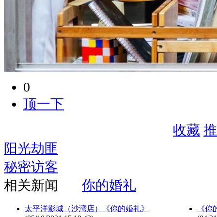
0
顶一下
收藏
推
阳光劫匪
秘密访客
相关新闻
你的婚礼
太平洋影城（沙湾店）《你的婚礼》
《你