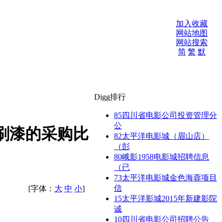
加入收藏
网站地图
网站搜索
简
繁
默
Digg排行
85
四川省电影公司投资管理分
公
刷漆的采购比
82
太平洋电影城（眉山店）
（彭
80
峨影1958电影城招聘信息
（已
73
太平洋电影城金色海蓉项目
信
[字体：
大
中
小
]
15
太平洋影城2015年新建影院
诚
10
四川省电影公司招聘公告