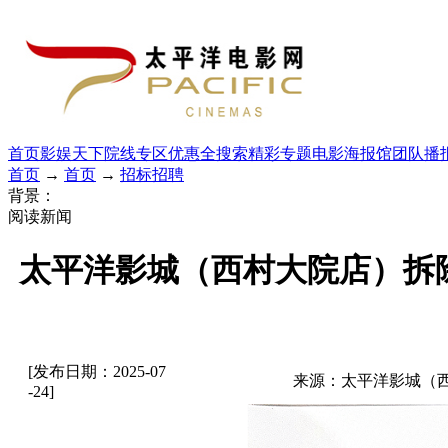
首页
影娱天下
院线专区
优惠全搜索
精彩专题
电影海报馆
团队播
首页
→
首页
→
招标招聘
背景：
阅读新闻
太平洋影城（西村大院店）拆
[发布日期：2025-07
来源：太平洋影城（
-24]