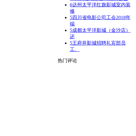
6
达州太平洋红旗影城室内装
修
5
四川省电影公司工会2018年
端
5
成都太平洋影城（金沙店）
还
5
王府井影城招聘礼宾部员
工、
热门评论