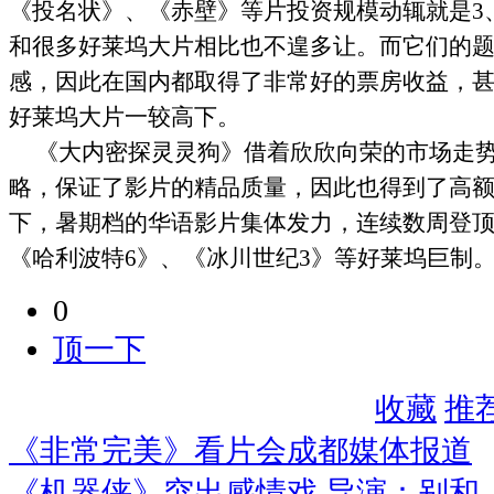
《投名状》、《赤壁》等片投资规模动辄就是
3
和很多好莱坞大片相比也不遑多让。而它们的
感，因此在国内都取得了非常好的票房收益，
好莱坞大片一较高下。
《大内密探灵灵狗》借着欣欣向荣的市场走
略，保证了影片的精品质量，因此也得到了高
下，暑期档的华语影片集体发力，连续数周登
《哈利波特
6
》、《冰川世纪
3
》等好莱坞巨制
0
顶一下
收藏
推
《非常完美》看片会成都媒体报道
《机器侠》突出感情戏 导演：别和