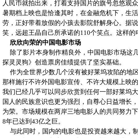
人民币就拍出来，打着支持国片的旗号忽悠观
暑期档上映也是恰逢其时，在金融危机下，生
劳，正好带着放假的小孩去影院舒解身心。据
笑，远超王晶自己所承诺的
110
个笑点。这样的
欣欣向荣的中国电影市场
除了影片本身制作精良外，中国电影市场这
探灵灵狗》创造票房佳绩提供了坚实基础。
作为全世界少数几个没有被好莱坞攻陷的地
那样施行不许外国电影宣传、不许大规模上映
我们已经几乎可以同步欣赏到任何一部好莱坞
国人的民族意识也更为强烈，自尊心日益增长
为荣。市场规模在两岸三地电影人的共同努力
8
年已达到
43
亿之巨。
与此同时，国内的电影也是投资越来越大，