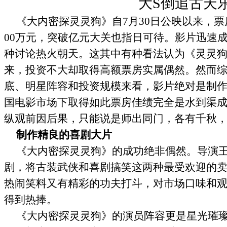
大S倒追古天
《大内密探灵灵狗》自
7
月
30
日公映以来，票
00
万元，突破亿元大关也指日可待。影片迅速
种讨论热火朝天。这其中有种看法认为《灵灵
来，投资不大却取得高额票房实属偶然。然而
底、明星阵容和投资规模来看，影片绝对是制
国电影市场下取得如此票房佳绩完全是水到渠
纵观前因后果，只能说是师出同门，各有千秋
制作精良的喜剧大片
《大内密探灵灵狗》的成功绝非偶然。导演
剧，将古装武侠和喜剧搞笑这两种最受欢迎的
热闹笑料又有精彩的功夫打斗，对市场口味和
得到热捧。
《大内密探灵灵狗》的演员阵容更是星光璀