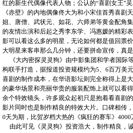
红的新生代偶像代表人物；公认的“喜剧女王”
吴
《赤壁》的内地偶像佟大为和小宋佳首秀喜剧
姐、唐僧、武状元、如花、六师弟等黄金配角
的友情出演和后起之秀李东学、冯惠媛的精彩
影可以看这么多的明星，无论如何都是值回票
大明星来客串那么几分钟，还要拼命宣传，真
《大内密探灵灵狗》由中影集团和学者国际
构联手打造，据报道投资规模约为
5
、
6
百万美
喜剧的制作成本，在华语影坛则完全称得上是
的豪华场景和亮丽华贵的服装配饰上就可以看
余个特效镜头，许多观众起初只是抱着看喜剧
影片同时也是制作精良的特效大片。口碑相传
0
天为期，比贺岁档大热的《疯狂的赛车》
4000
由此可见《灵灵狗》投资浩大，制作精良，