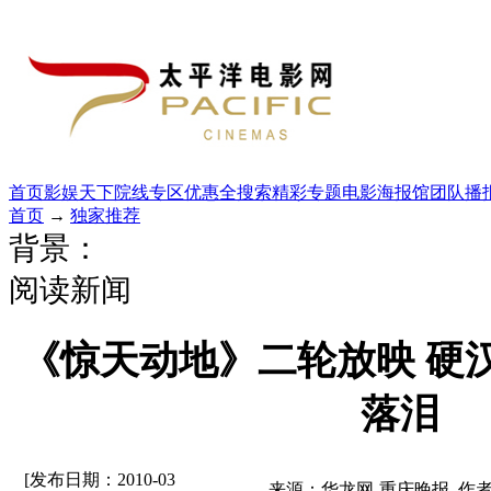
首页
影娱天下
院线专区
优惠全搜索
精彩专题
电影海报馆
团队播
首页
→
独家推荐
背景：
阅读新闻
《惊天动地》二轮放映 硬
落泪
[发布日期：2010-03
来源：华龙网-重庆晚报 作