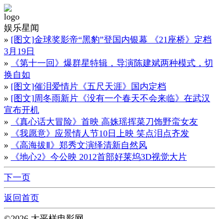
娱乐星闻
»
[图文]金球奖影帝“黑豹”登国内银幕 《21座桥》定档
3月19日
»
《第十一回》爆群星特辑，导演陈建斌两种模式，切
换自如
»
[图文]催泪爱情片《五尺天涯》国内定档
»
[图文]周冬雨新片《没有一个春天不会来临》在武汉
宣布开机
»
《真心话大冒险》首映 高姝瑶挥菜刀饰野蛮女友
»
《我愿意》应景情人节10日上映 笑点泪点齐发
»
《高海拔Ⅱ》郑秀文演绎清新自然风
»
《地心2》今公映 2012首部好莱坞3D视觉大片
下一页
返回首页
©2026 太平样电影网