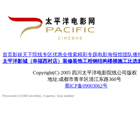
首页
影娱天下
院线专区
优惠全搜索
精彩专题
电影海报馆
团队播
太平洋影城（幸福西村店）装修装饰工程钢结构楼梯施工比选
Copyright(C) 2005 四川太平洋电影院线公司版权
地址:成都市青羊区清江东路360号
蜀ICP备09003062号
Processed in 0.009 second(s), 3 queries, Gzip enabled