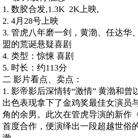
1. 数胶合发,1.3K 2K上映,
2. 4月28号上映
3. 管虎八年磨一剑，黄渤、任达
盟的荒诞悬疑喜剧
4. 类型：惊悚 喜剧
5. 时长：约113分
二 影片看点、卖点：
1. 影帝影后深情转“激情” 黄渤和
出色表现拿下了金鸡奖最佳女演员
角的余男。此次在管虎导演的新作
首度合作，便演绎出一段超越世俗
渤