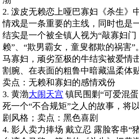
2. 泼皮无赖恋上哑巴寡妇《杀生
情戏是一条重要的主线，同时也是一
结实是一个被全镇人视为“敲寡妇门
赖”、“欺男霸女，童叟都欺的祸害
马寡妇，顽劣至极的牛结实被爱情
割腕、在表面的粗鲁中暗藏温柔体
卖点：无赖和寡妇的感情戏份
3. 黄渤
大闹天宫
镇民围剿“可爱混蛋
死一个“不合规矩”之人的故事，将
剧风格；卖点：黑色喜剧
4. 影人卖力捧场 戴立忍 露脸客串“猪