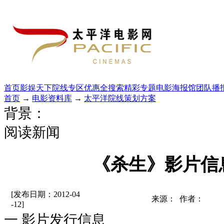
首页
影娱天下
院线专区
优惠全搜索
精彩专题
电影海报馆
团队播
首页
→
电影资料库
→
太平洋院线策划方案
背景：
阅读新闻
《杀生》影片信
[发布日期：2012-04
来源： 作者：
-12]
一 影片发行信息