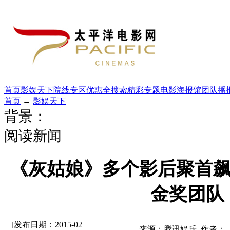
首页
影娱天下
院线专区
优惠全搜索
精彩专题
电影海报馆
团队播
首页
→
影娱天下
背景：
阅读新闻
《灰姑娘》多个影后聚首飙
金奖团队
[发布日期：2015-02
来源：腾讯娱乐 作者：