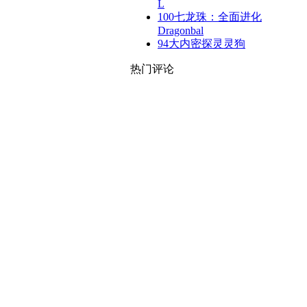
L
100
七龙珠：全面进化
Dragonbal
94
大内密探灵灵狗
热门评论