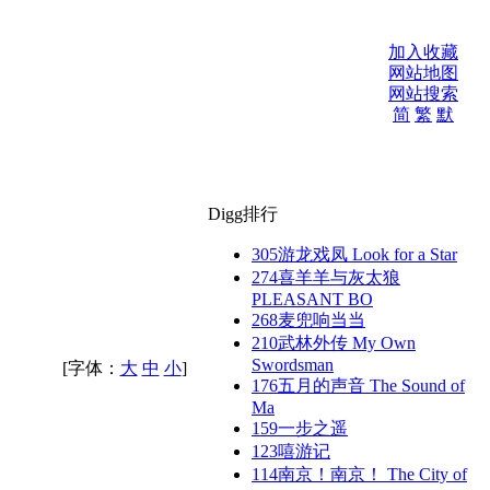
加入收藏
网站地图
网站搜索
简
繁
默
Digg排行
305
游龙戏凤 Look for a Star
274
喜羊羊与灰太狼
PLEASANT BO
268
麦兜响当当
210
武林外传 My Own
Swordsman
[字体：
大
中
小
]
176
五月的声音 The Sound of
Ma
159
一步之遥
123
嘻游记
114
南京！南京！ The City of