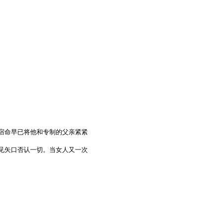
宿命早已将他和专制的父亲紧紧
见矢口否认一切。当女人又一次