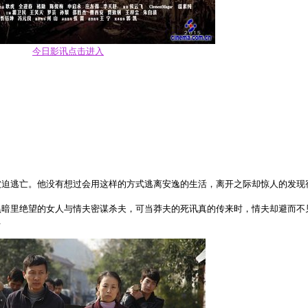
今日影讯点击进入
逃亡。他没有想过会用这样的方式逃离安逸的生活，离开之际却惊人的发现
里绝望的女人与情夫密谋杀夫，可当莽夫的死讯真的传来时，情夫却避而不
…