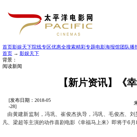
首页
影娱天下
院线专区
优惠全搜索
精彩专题
电影海报馆
团队播
首页
→
影娱天下
背景：
阅读新闻
【新片资讯】《幸
[发布日期：2018-05
-28]
由黄建新监制，冯巩、崔俊杰执导，冯巩、毛俊杰、刘
凡、梁超等主演的动作喜剧电影《幸福马上来》即将于6月