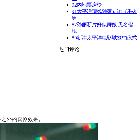
92
内地票房榜
91
太平洋院线独家专访《乐火
男
87
孙俪新片好似舞娘 无名指
现
85
新津太平洋电影城签约仪式
热门评论
料之外的喜剧效果。