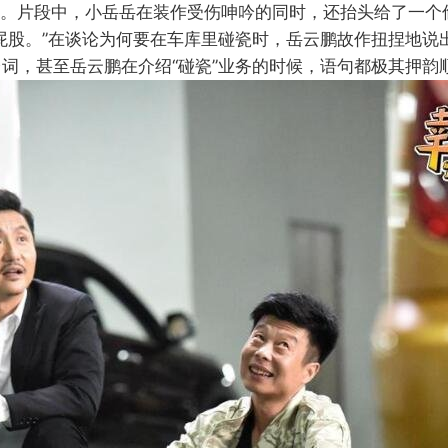
。片段中，小岳岳在装作受伤呻吟的同时，还抬头给了一个
屁股。”在谈论为何要在车库里碰瓷时，岳云鹏故作扭捏地说
词，甚至岳云鹏在介绍“碰瓷”业务的时候，语句都极其押韵