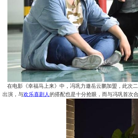
在电影《幸福马上来》中，冯巩力邀岳云鹏加盟，此次二
出演，与
欢乐喜剧人
的搭配也是十分抢眼，而与冯巩首次合