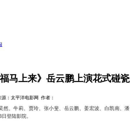
报
福马上来》岳云鹏上演花式碰瓷
来源：太平洋电影网 作者：
昊然、牛莉、贾玲、张小斐、岳云鹏、姜宏波、白凯南、潘
8日登陆影院。