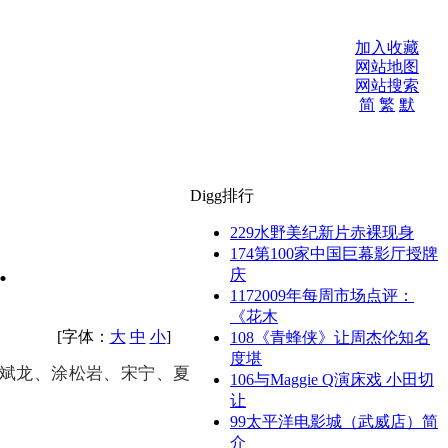
加入收藏
网站地图
网站搜索
简
繁
默
Digg排行
229
水野美纪新片赤裸现身
174
第100家中国巨幕影厅授牌
.
庆
117
2009年每周市场点评：
《花木
[字体：
大
中
小
]
108
《青蜂侠》让周杰伦知名
度堪
斌龙、涂松岩、宋宁、夏
106
与Maggie Q演床戏 小田切
让
99
太平洋电影城（武威店）简
介