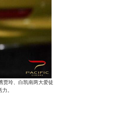
携贾玲、白凯南两大爱徒
活力。