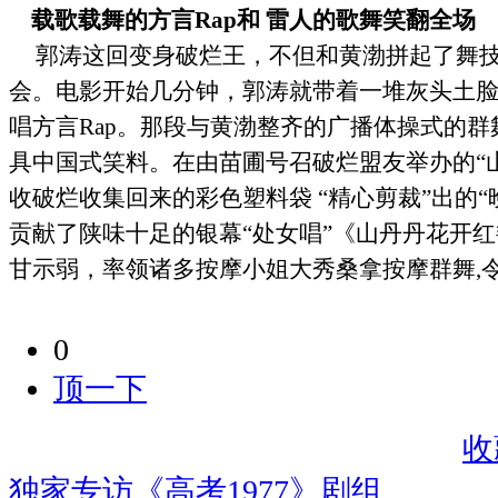
载歌载舞的方言
Rap
和 雷人的歌舞笑翻全场
郭涛这回变身破烂王，不但和黄渤拼起了舞
会。电影开始几分钟，郭涛就带着一堆灰头土
唱方言
Rap
。那段与黄渤整齐的广播体操式的群
具中国式笑料。在由苗圃号召破烂盟友举办的“
收破烂收集回来的彩色塑料袋 “精心剪裁”出的
贡献了陕味十足的银幕“处女唱”《山丹丹花开
甘示弱，率领诸多按摩小姐大秀桑拿按摩群舞
,
0
顶一下
收
独家专访《高考1977》剧组