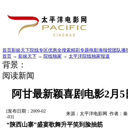
首页
影娱天下
院线专区
优惠全搜索
精彩专题
电影海报馆
团队播
首页
→
影娱天下
→
院线独家
→
太平洋院线独家报道
背景：
阅读新闻
阿甘最新颖喜剧电影2月
[发布日期：2009-02
来源：太平洋电影网 作者：秦
-03]
“陕西山寨”盛宴歌舞升平笑到脸抽筋