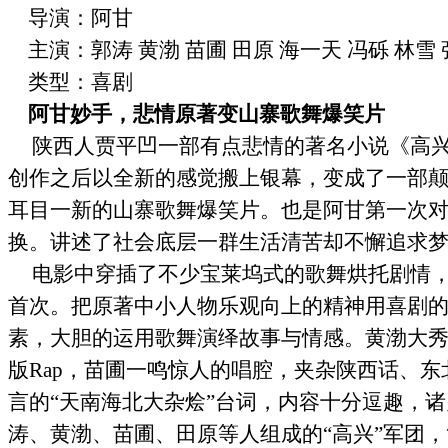
导演：阿甘
主演：郭涛 黄渤 苗圃 田原 海一天 冯砾 林雪
类型：喜剧
阿甘妙手，悲情原著变山寨歌舞爆笑片
陕西人贾平凹一部有点悲情的著名小说《高
创作之后以全新的感觉搬上银幕，变成了一部
耳目一新的山寨歌舞爆笑片。也是阿甘第一次
换。讲述了社会底层一群生活清苦却不懈追求
电影中穿插了不少宝莱坞式的歌舞烘托剧情
首次。把原著中小人物乐观向上的精神用喜剧
素，大胆的运用歌舞演绎故事与情感。黄渤大
版
Rap
，苗圃一鸣惊人的唱腔，夹杂陕西话、东
言的“天南海北大杂烩”台词，内容十分逗趣，
涛、黄渤、苗圃、田原等人组成的“高兴”军团