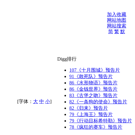
加入收藏
网站地图
网站搜索
简
繁
默
Digg排行
107
《十月围城》预告片
91
《敢死队》预告片
86
《水形物语》预告片
86
《金钱世界》预告片
83
《古堡之吻》预告片
[字体：
大
中
小
]
82
《一条狗的使命》预告片
82
《归来》预告片
79
《上海王》预告片
79
《行动目标希特勒》预告片
78
《疯狂的赛车》预告片