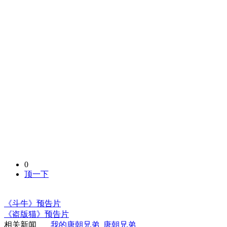
0
顶一下
《斗牛》预告片
《盗版猫》预告片
相关新闻
我的唐朝兄弟
唐朝兄弟