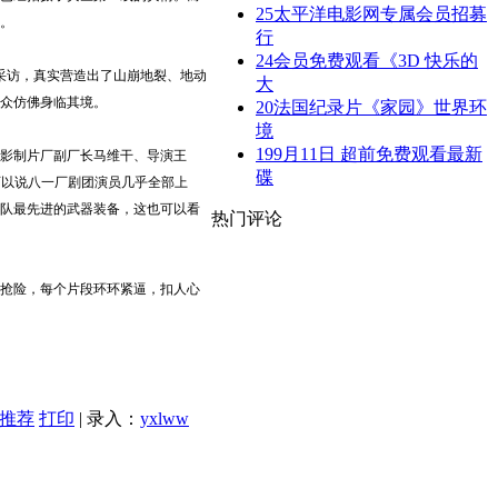
25
太平洋电影网专属会员招募
。
行
24
会员免费观看《3D 快乐的
采访，真实营造出了山崩地裂、地动
大
众仿佛身临其境。
20
法国纪录片《家园》世界环
境
19
9月11日 超前免费观看最新
影制片厂副厂长马维干、导演王
碟
可以说八一厂剧团演员几乎全部上
队最先进的武器装备，这也可以看
热门评论
抢险，每个片段环环紧逼，扣人心
推荐
打印
| 录入：
yxlww