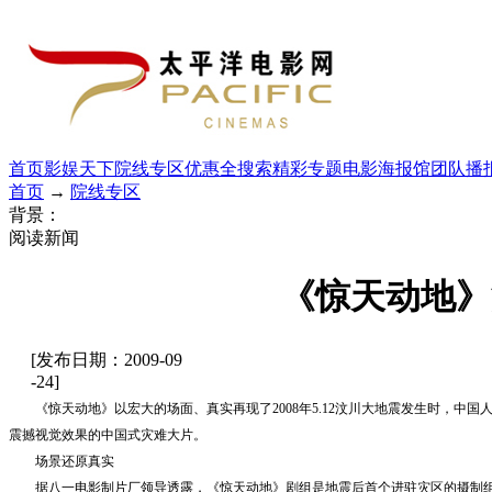
首页
影娱天下
院线专区
优惠全搜索
精彩专题
电影海报馆
团队播
首页
→
院线专区
背景：
阅读新闻
《惊天动地》
[发布日期：2009-09
-24]
《惊天动地》以宏大的场面、真实再现了
2008
年
5.12
汶川大地震发生时，中国
震撼视觉效果的中国式灾难大片。
场景还原真实
据八一电影制片厂领导透露，《惊天动地》剧组是地震后首个进驻灾区的摄制