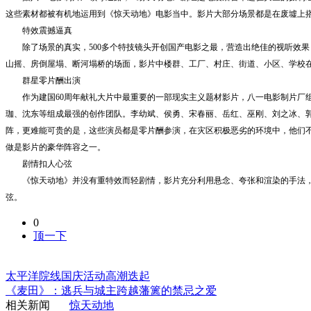
这些素材都被有机地运用到《惊天动地》电影当中。影片大部分场景都是在废墟上
特效震撼逼真
除了场景的真实，
500
多个特技镜头开创国产电影之最，营造出绝佳的视听效果
山摇、房倒屋塌、断河塌桥的场面，影片中楼群、工厂、村庄、街道、小区、学校
群星零片酬出演
作为建国
60
周年献礼大片中最重要的一部现实主义题材影片，八一电影制片厂
珈、沈东等组成最强的创作团队。李幼斌、侯勇、宋春丽、岳红、巫刚、刘之冰、
阵，更难能可贵的是，这些演员都是零片酬参演，在灾区积极恶劣的环境中，他们
做是影片的豪华阵容之一。
剧情扣人心弦
《惊天动地》并没有重特效而轻剧情，影片充分利用悬念、夸张和渲染的手法
弦。
0
顶一下
太平洋院线国庆活动高潮迭起
《麦田》：逃兵与城主跨越藩篱的禁忌之爱
相关新闻
惊天动地