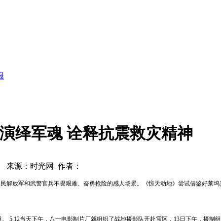
报
演绎军魂 诠释抗震救灾精神
来源：时光网 作者：
人民解放军和武警官兵不畏艰难、奋勇抢险的感人场景。《惊天动地》尝试借鉴好莱坞
组。
5.12
当天下午，八一电影制片厂就组织了战地摄影队开赴震区，
13
日下午，摄制组