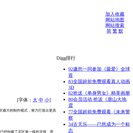
加入收藏
网站地图
网站搜索
简
繁
默
Digg排行
92
邀您一同参加《最爱》全球
首
83
全国超前免费观看真人动画
3D
82
抢送《单身男女》精美画册
80
会员活动 抢送《唐山大地
[字体：
大
中
小
]
震
灾难片的制作模式，努力打造出更具
77
全国超前免费观看《未来警
察
34
古天乐——已然成为一个标
志
已经拍摄了灾区第一线的灾情。而