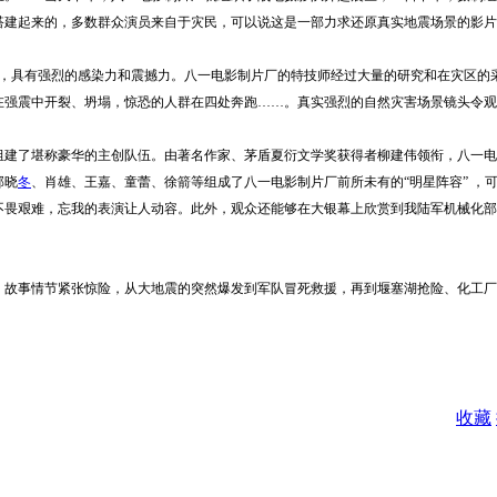
搭建起来的，多数群众演员来自于灾民，可以说这是一部力求还原真实地震场景的影片
，具有强烈的感染力和震撼力。八一电影制片厂的特技师经过大量的研究和在灾区的
在强震中开裂、坍塌，惊恐的人群在四处奔跑……。真实强烈的自然灾害场景镜头令观
组建了堪称豪华的主创队伍。由著名作家、茅盾夏衍文学奖获得者柳建伟领衔，八一电
郭晓
冬
、肖雄、王嘉、童蕾、徐箭等组成了八一电影制片厂前所未有的“明星阵容” ，
不畏艰难，忘我的表演让人动容。此外，观众还能够在大银幕上欣赏到我陆军机械化部
，故事情节紧张惊险，从大地震的突然爆发到军队冒死救援，再到堰塞湖抢险、化工厂
收藏