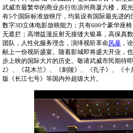
武威市最繁华的商业步行街凉州商厦六楼，观
有5个国际标准放映厅，均装设有国际最先进的
数字3D立体电影放映能力；共有600个豪华座
无遮拦；高增益漫反射无接缝大银幕，高保真
团队，人性化服务理念，演绎视听革命
风暴
，
献上一份视听盛宴。随着影城即将盛大开业，
步上映的国际大片的历史。敬请武威市民期待即
2》、《花木兰》、《刺陵》、《孔子》、《十
版《长江七号》等国内外超级大片。