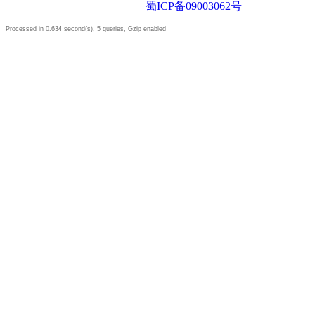
蜀ICP备09003062号
Processed in 0.634 second(s), 5 queries, Gzip enabled