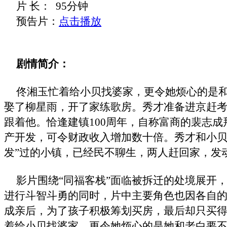
片 长：
95
分钟
预告片：
点击播放
剧情简介：
佟湘玉忙着给小贝找婆家，更令她烦心的是
娶了柳星雨，开了家练歌房。秀才准备进京赶
跟着他。恰逢建镇
100
周年，自称富商的裴志成
产开发，可令财政收入增加数十倍。秀才和小贝
发”过的小镇，已经民不聊生，两人赶回家，发
影片围绕“同福客栈”面临被拆迁的处境展开，
进行斗智斗勇的同时，片中主要角色也因各自
成亲后，为了孩子积极筹划买房，最后却只买
着给小贝找婆家，更令她烦心的是她和老白要