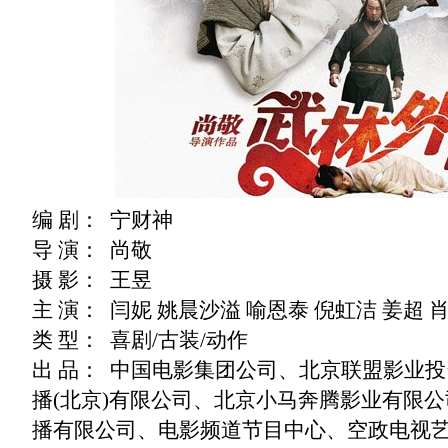
编 剧：
宁财神
导 演：
尚敬
摄 影：
王昱
主 演：
闫妮 姚晨沙溢 喻恩泰 倪虹洁 姜超 肖
类 型：
喜剧
/
古装
/
动作
出 品：
中国电影集团公司、北京联盟影业投
播
(
北京
)
有限公司、北京小马奔腾影业有限公
播有限公司、电影频道节目中心、空政电视