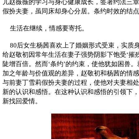
儿赵薇薇的学习与身心健康成长，签署约法三
假扮夫妻，虽同床却身心分居。条约时效的结
生活在继续，情感要寄托。
80
后女生杨茜喜欢上了婚姻形式受束，实质
给赵敬初因常年生活在妻子强势阴影下饱受‘摧
陡增百倍。然而‘条约’的约束，使他犹如困兽
加之年龄与价值观的差异，赵敬初和杨茜的情
与前妻丁雪莉假扮夫妻的过程，使他对夫妻相
新的认识和感悟。在这种认识和感悟的引领下
新找回爱情。