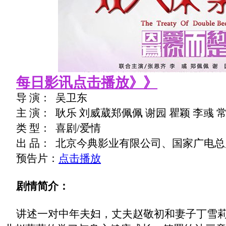
每日影讯点击播放》》
导 演：
吴卫东
主 演：
耿乐 刘威葳郑佩佩 谢园 瞿颖 李彧 
类 型：
喜剧
/
爱情
出 品：
北京今典影业有限公司、国家广电总
预告片：
点击播放
剧情简介：
讲述一对中年夫妇，丈夫赵敬初和妻子丁雪