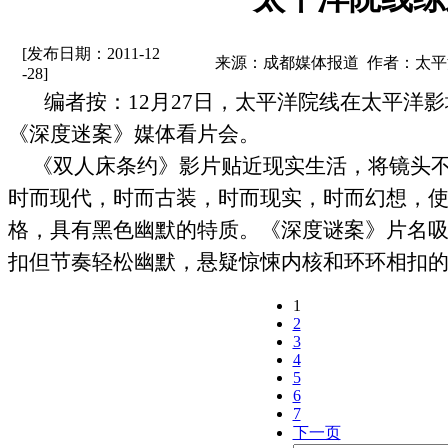
[发布日期：2011-12
来源：成都媒体报道 作者：太
-28]
编者按：
12
月
27
日，太平洋院线在太平洋影
《深度迷案》媒体看片会。
《双人床条约》影片贴近现实生活，将镜头
时而现代，时而古装，时而现实，时而幻想，
格，具有黑色幽默的特质。《深度谜案》片名
扣但节奏轻松幽默，悬疑惊悚内核和环环相扣
1
2
3
4
5
6
7
下一页