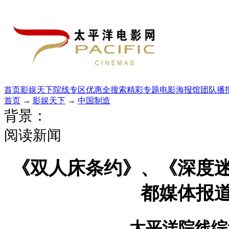
首页
影娱天下
院线专区
优惠全搜索
精彩专题
电影海报馆
团队播
首页
→
影娱天下
→
中国制造
背景：
阅读新闻
《双人床条约》、《深度
都媒体报
太平洋院线综