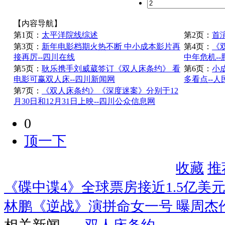
【内容导航】
第1页：
太平洋院线综述
第2页：
首
第3页：
新年电影档期火热不断 中小成本影片再
第4页：
《
接再厉--四川在线
中年危机-
第5页：
耿乐携手刘威葳签订《双人床条约》 看
第6页：
小
电影可赢双人床--四川新闻网
多看点--人
第7页：
《双人床条约》《深度迷案》分别于12
月30日和12月31日上映--四川公众信息网
0
顶一下
收藏
推
《碟中谍4》全球票房接近1.5亿美元
林鹏《逆战》演拼命女一号 曝周杰